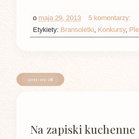
o
maja 29, 2013
5 komentarzy:
Etykiety:
Bransoletki
,
Konkursy
,
Ple
2013-05-28
Na zapiski kuchenne .