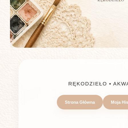
RĘKODZIEŁO • AKW
Strona Główna
Moja His