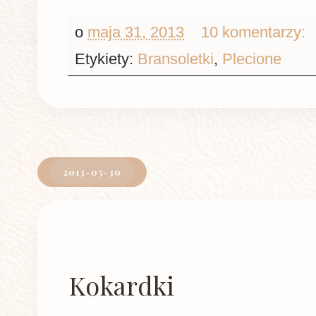
o
maja 31, 2013
10 komentarzy:
Etykiety:
Bransoletki
,
Plecione
2013-05-30
Kokardki