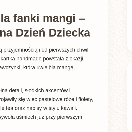
a fanki mangi –
na Dzień Dziecka
ną przyjemnością i od pierwszych chwil
kartka handmade powstała z okazji
iewczynki, która uwielbia mangę,
łna detali, słodkich akcentów i
wiły się więc pastelowe róże i fiolety,
le tea oraz napisy w stylu kawaii.
 wywoła uśmiech już przy pierwszym