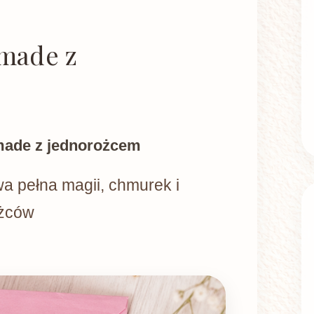
made z
made z jednorożcem
a pełna magii, chmurek i
ożców