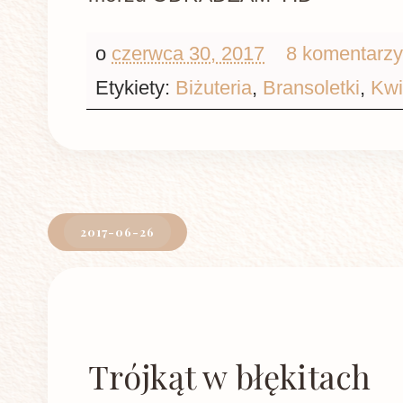
o
czerwca 30, 2017
8 komentarz
Etykiety:
Biżuteria
,
Bransoletki
,
Kwi
2017-06-26
Trójkąt w błękitach