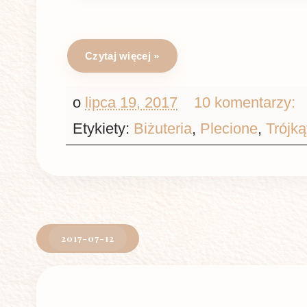
Czytaj więcej »
o
lipca 19, 2017
10 komentarzy:
Etykiety:
Biżuteria
,
Plecione
,
Trójką
2017-07-12