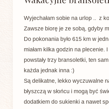
Wyjechałam sobie na urlop .. z kor
Zawsze biorę je ze sobą, gdyby mi
Do pokonania było 615 km w jedna
miałam kilka godzin na plecenie. I 
powstały trzy bransoletki, ten sa
każda jednak inna :)
Są delikatne, lekko wyczuwalne n
błyszczą w słońcu i mogą być św
dodatkiem do sukienki a nawet spo