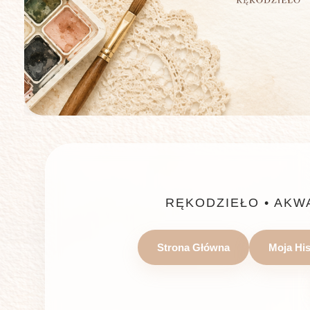
RĘKODZIEŁO • AKW
Strona Główna
Moja His