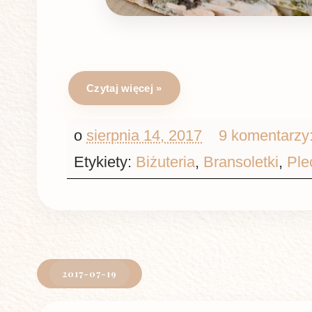
Czytaj więcej »
o
sierpnia 14, 2017
9 komentarzy
Etykiety:
Biżuteria
,
Bransoletki
,
Ple
2017-07-19