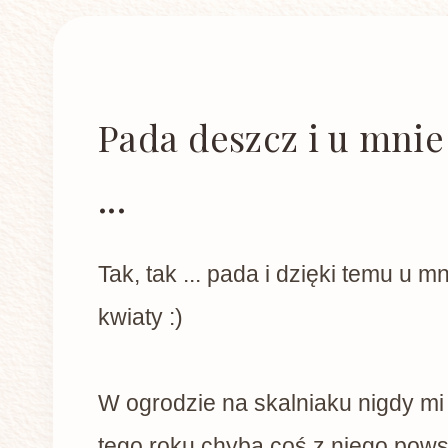
Pada deszcz i u mnie
...
Tak, tak ... pada i dzięki temu u m
kwiaty :)
W ogrodzie na skalniaku nigdy mi n
tego roku chyba coś z niego pows