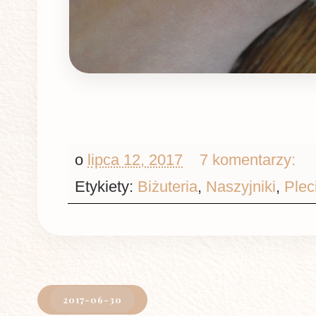
o
lipca 12, 2017
7 komentarzy:
Etykiety:
Biżuteria
,
Naszyjniki
,
Plec
2017-06-30