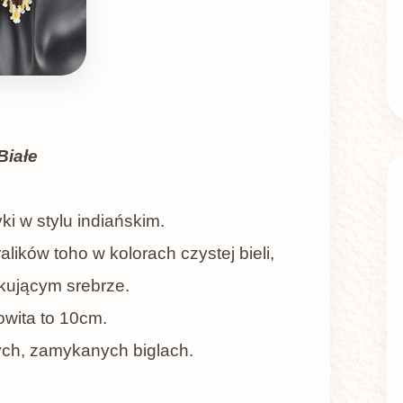
Białe
ki w stylu indiańskim.
alików toho w kolorach czystej bieli,
skującym srebrze.
owita to 10cm.
ch, zamykanych biglach.