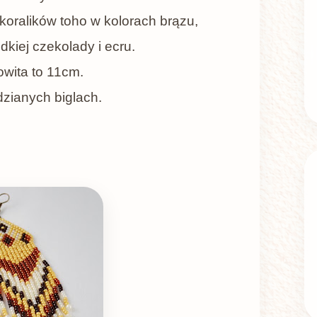
 koralików toho w kolorach brązu,
odkiej czekolady i ecru.
owita to 11cm.
zianych biglach.