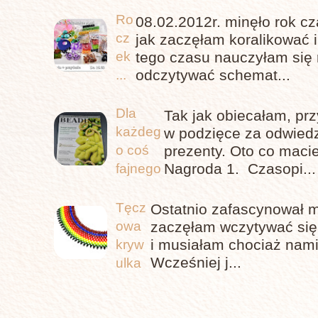
Ro
08.02.2012r. minęło rok c
cz
jak zaczęłam koralikować 
tego czasu nauczyłam się 
ek
odczytywać schemat...
...
Dla
Tak jak obiecałam, pr
każdeg
w podzięce za odwiedz
prezenty. Oto co maci
o coś
Nagroda 1. Czasopi...
fajnego
Tęcz
Ostatnio zafascynował m
owa
zaczęłam wczytywać się,
i musiałam chociaż nami
kryw
Wcześniej j...
ulka