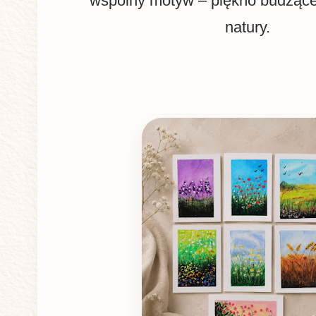
wspólny motyw – piękno budzącej
natury.