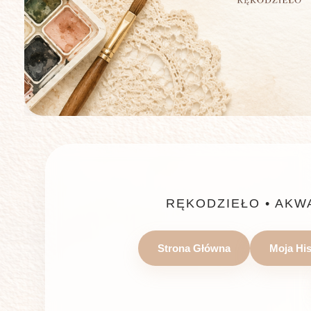
RĘKODZIEŁO • AKW
Strona Główna
Moja His