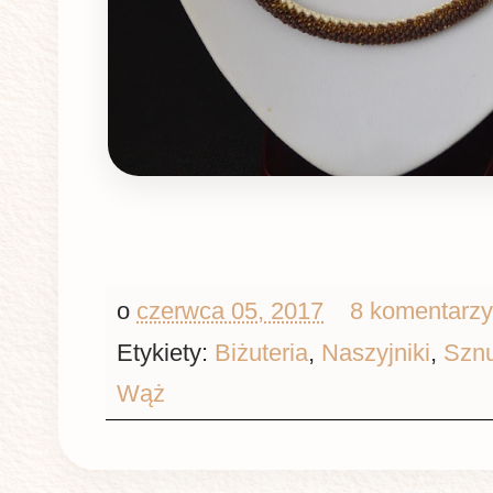
o
czerwca 05, 2017
8 komentarz
Etykiety:
Biżuteria
,
Naszyjniki
,
Sznu
Wąż