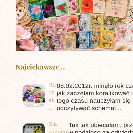
Najciekawsze ...
Ro
08.02.2012r. minęło rok c
cz
jak zaczęłam koralikować 
tego czasu nauczyłam się 
ek
odczytywać schemat...
...
Dla
Tak jak obiecałam, pr
każdeg
w podzięce za odwiedz