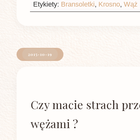
Etykiety:
Bransoletki
,
Krosno
,
Wąż
2015-10-19
Czy macie strach pr
wężami ?