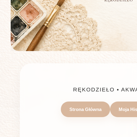
RĘKODZIEŁO • AKW
Strona Główna
Moja His