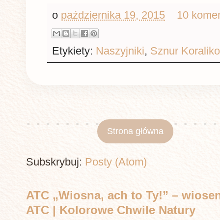
o
października 19, 2015
10 komen
Etykiety:
Naszyjniki
,
Sznur Koralik
Strona główna
Subskrybuj:
Posty (Atom)
ATC „Wiosna, ach to Ty!” – wiosen
ATC | Kolorowe Chwile Natury