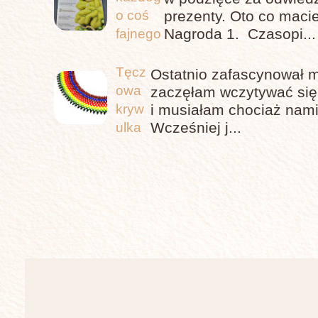
prezenty. Oto co maci
o coś
Nagroda 1. Czasopi...
fajnego
Tęcz
Ostatnio zafascynował m
owa
zaczęłam wczytywać się,
i musiałam chociaż nami
kryw
Wcześniej j...
ulka