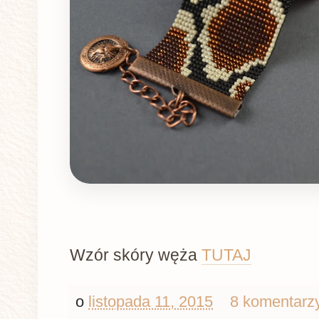
Wzór skóry węża
TUTAJ
o
listopada 11, 2015
8 komentarz