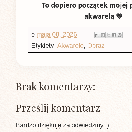
To dopiero początek mojej 
akwarelą 💛
o
maja 08, 2026
Etykiety:
Akwarele
,
Obraz
Brak komentarzy:
Prześlij komentarz
Bardzo dziękuję za odwiedziny :)