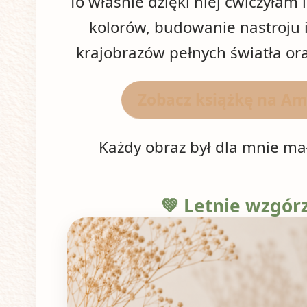
To właśnie dzięki niej ćwiczyłam 
kolorów, budowanie nastroju 
krajobrazów pełnych światła ora
Zobacz książkę na A
Każdy obraz był dla mnie ma
💚 Letnie wzgór