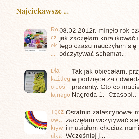
Najciekawsze ...
Ro
08.02.2012r. minęło rok c
cz
jak zaczęłam koralikować 
tego czasu nauczyłam się 
ek
odczytywać schemat...
...
Dla
Tak jak obiecałam, pr
każdeg
w podzięce za odwiedz
prezenty. Oto co maci
o coś
Nagroda 1. Czasopi...
fajnego
Tęcz
Ostatnio zafascynował m
owa
zaczęłam wczytywać się,
i musiałam chociaż nami
kryw
Wcześniej j...
ulka