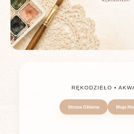
RĘKODZIEŁO • AKW
Strona Główna
Moja His