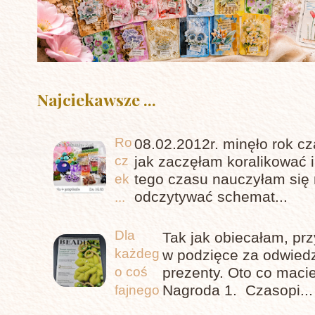
Najciekawsze ...
Ro
08.02.2012r. minęło rok c
cz
jak zaczęłam koralikować 
tego czasu nauczyłam się 
ek
odczytywać schemat...
...
Dla
Tak jak obiecałam, pr
każdeg
w podzięce za odwiedz
prezenty. Oto co maci
o coś
Nagroda 1. Czasopi...
fajnego