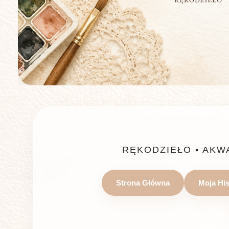
RĘKODZIEŁO • AKW
Strona Główna
Moja His