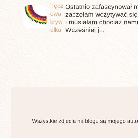
Tęcz
Ostatnio zafascynował m
owa
zaczęłam wczytywać się,
i musiałam chociaż nami
kryw
Wcześniej j...
ulka
Wszystkie zdjęcia na blogu są mojego auto