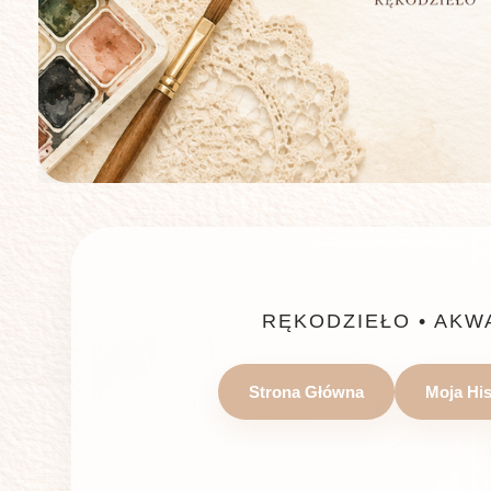
RĘKODZIEŁO • AKW
Strona Główna
Moja His