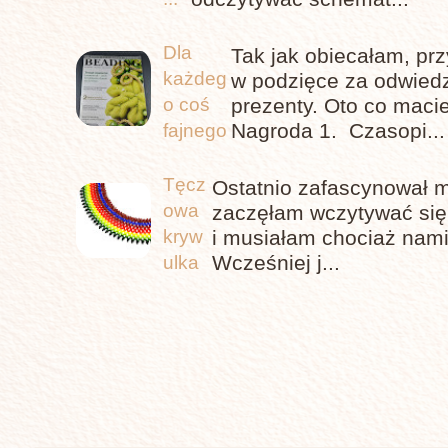
Dla
Tak jak obiecałam, pr
każdeg
w podzięce za odwiedz
prezenty. Oto co maci
o coś
Nagroda 1. Czasopi...
fajnego
Tęcz
Ostatnio zafascynował m
owa
zaczęłam wczytywać się,
i musiałam chociaż nami
kryw
Wcześniej j...
ulka