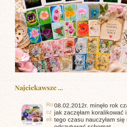
Najciekawsze ...
Ro
08.02.2012r. minęło rok c
cz
jak zaczęłam koralikować 
tego czasu nauczyłam się 
ek
odczytywać schemat...
...