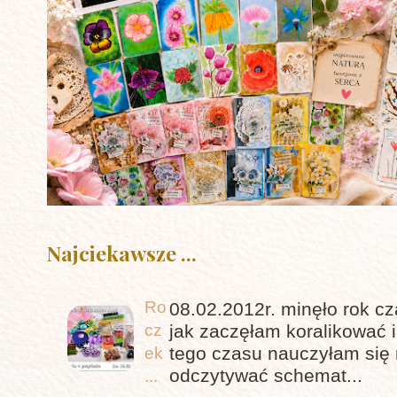
Najciekawsze ...
Ro
08.02.2012r. minęło rok c
cz
jak zaczęłam koralikować 
tego czasu nauczyłam się 
ek
odczytywać schemat...
...