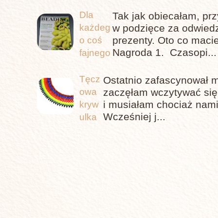
Dla
Tak jak obiecałam, pr
każdeg
w podzięce za odwiedz
prezenty. Oto co maci
o coś
Nagroda 1. Czasopi...
fajnego
Tęcz
Ostatnio zafascynował m
owa
zaczęłam wczytywać się,
i musiałam chociaż nami
kryw
Wcześniej j...
ulka