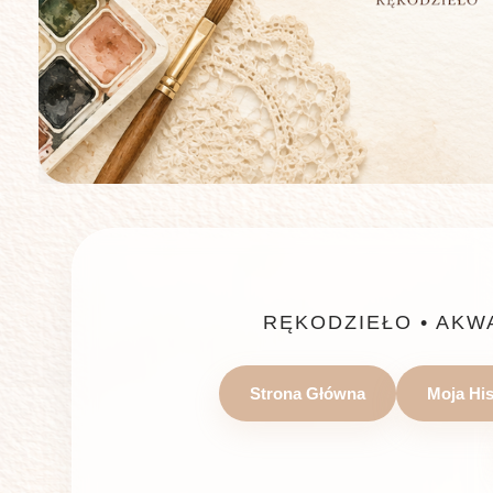
RĘKODZIEŁO • AKW
Strona Główna
Moja His