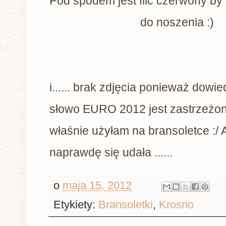
Pod spodem jest filc czerwony by
do noszenia :)
i...... brak zdjęcia ponieważ dowi
słowo EURO 2012 jest zastrzeżon
właśnie użyłam na bransoletce :/
naprawdę się udała ......
o
maja 15, 2012
Etykiety:
Bransoletki
,
Krosno