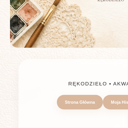
RĘKODZIEŁO • AKW
Strona Główna
Moja His