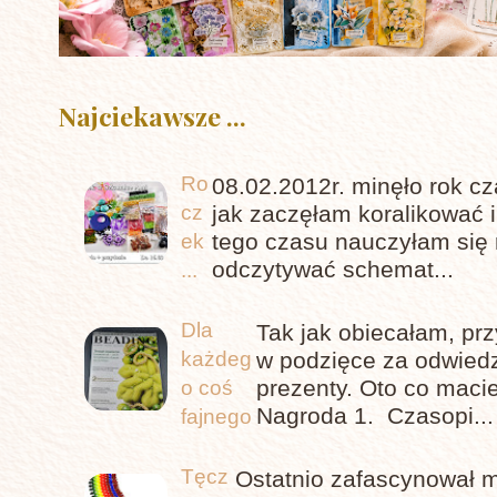
Najciekawsze ...
Ro
08.02.2012r. minęło rok c
cz
jak zaczęłam koralikować 
tego czasu nauczyłam się 
ek
odczytywać schemat...
...
Dla
Tak jak obiecałam, pr
każdeg
w podzięce za odwiedz
prezenty. Oto co maci
o coś
Nagroda 1. Czasopi...
fajnego
Tęcz
Ostatnio zafascynował m