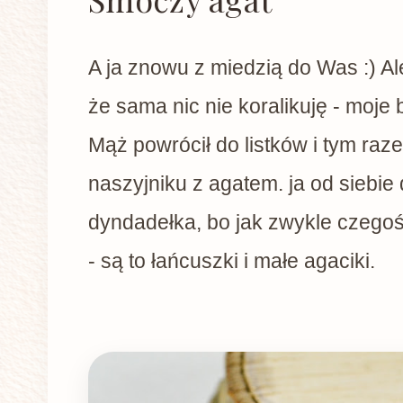
A ja znowu z miedzią do Was :) Ale
że sama nic nie koralikuję - moje 
Mąż powrócił do listków i tym raz
naszyjniku z agatem. ja od siebi
dyndadełka, bo jak zwykle czego
- są to łańcuszki i małe agaciki.