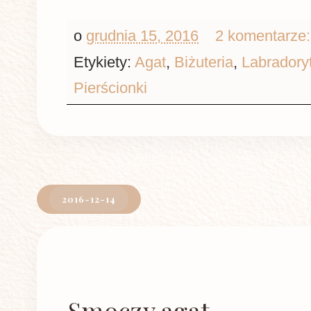
o
grudnia 15, 2016
2 komentarze
Etykiety:
Agat
,
Biżuteria
,
Labradory
Pierścionki
2016-12-14
Smoczy agat