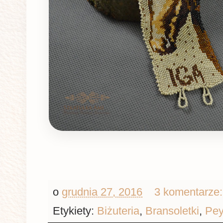
o
grudnia 27, 2016
3 komentarze
Etykiety:
Biżuteria
,
Bransoletki
,
Pey