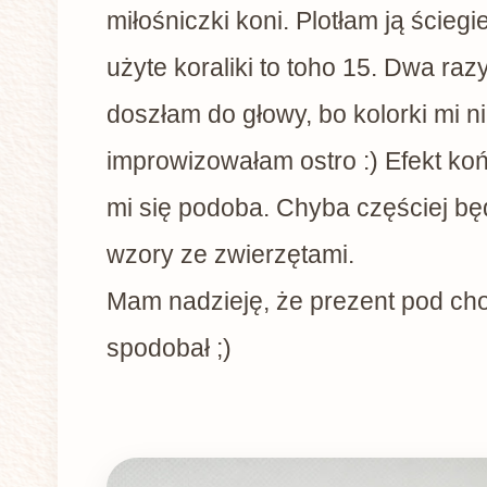
miłośniczki koni. Plotłam ją ścieg
użyte koraliki to toho 15. Dwa raz
doszłam do głowy, bo kolorki mi n
improwizowałam ostro :) Efekt k
mi się podoba. Chyba częściej bę
wzory ze zwierzętami.
Mam nadzieję, że prezent pod cho
spodobał ;)