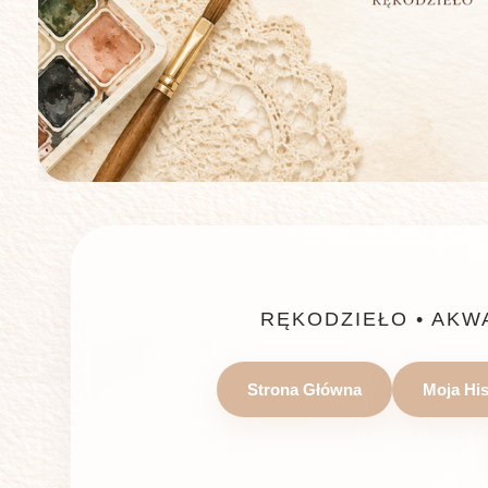
RĘKODZIEŁO • AKW
Strona Główna
Moja His