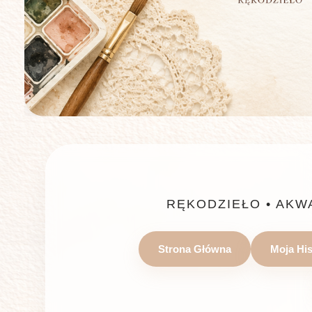
RĘKODZIEŁO • AKW
Strona Główna
Moja His