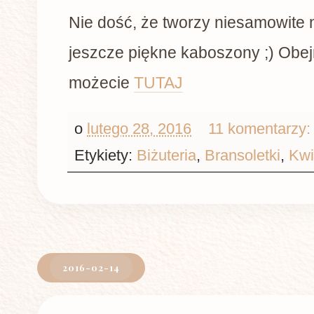
Nie dość, że tworzy niesamowite n
jeszcze piękne kaboszony ;) Obejr
możecie
TUTAJ
o
lutego 28, 2016
11 komentarzy
Etykiety:
Biżuteria
,
Bransoletki
,
Kwi
2016-02-14