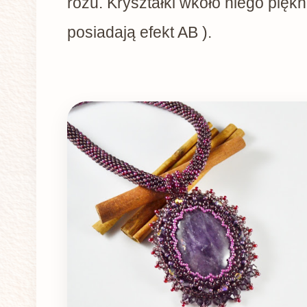
różu. Kryształki wkoło niego piękn
posiadają efekt AB ).