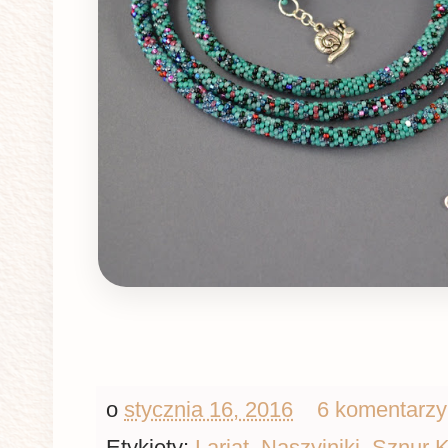
o
stycznia 16, 2016
6 komentarz
Etykiety:
Lariat
,
Naszyjniki
,
Sznur K