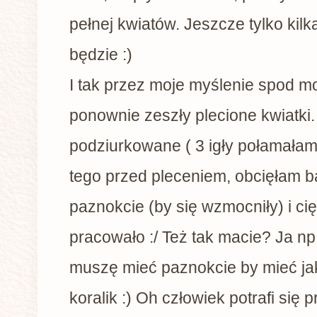
pełnej kwiatów. Jeszcze tylko kilka
będzie :)
I tak przez moje myślenie spod m
ponownie zeszły plecione kwiatki.
podziurkowane ( 3 igły połamałam
tego przed pleceniem, obcięłam b
paznokcie (by się wzmocniły) i ci
pracowało :/ Też tak macie? Ja np
muszę mieć paznokcie by mieć j
koralik :) Oh człowiek potrafi się 