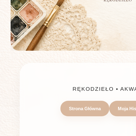
RĘKODZIEŁO • AKW
Strona Główna
Moja His