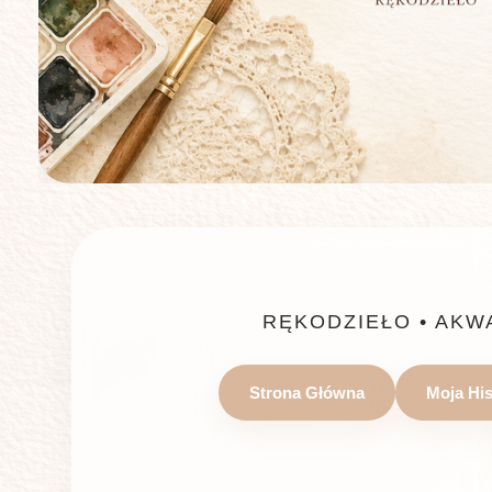
RĘKODZIEŁO • AKW
Strona Główna
Moja His