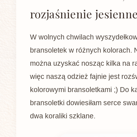
rozjaśnienie jesienne
W wolnych chwilach wyszydełko
bransoletek w różnych kolorach. N
można uzyskać nosząc kilka na raz
więc naszą odzież fajnie jest rozśw
kolorowymi bransoletkami ;) Do k
bransoletki dowiesiłam serce swa
dwa koraliki szklane.