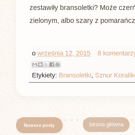
zestawiły bransoletki? Może czerń
zielonym, albo szary z pomarańczą 
o
września 12, 2015
8 komentarz
Etykiety:
Bransoletki
,
Sznur Korali
Strona główna
Nowsze posty