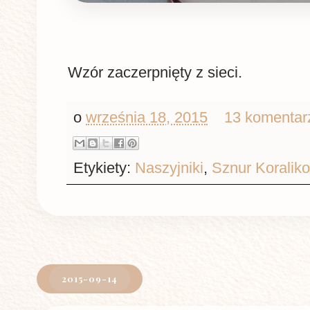
Wzór zaczerpnięty z sieci.
o
września 18, 2015
13 komentar
Etykiety:
Naszyjniki
,
Sznur Koralik
2015-09-14