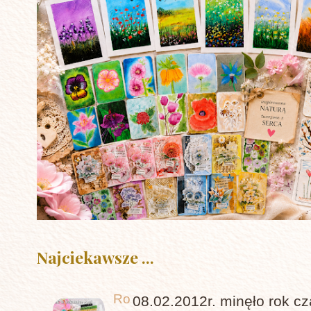
Najciekawsze ...
Ro
08.02.2012r. minęło rok c