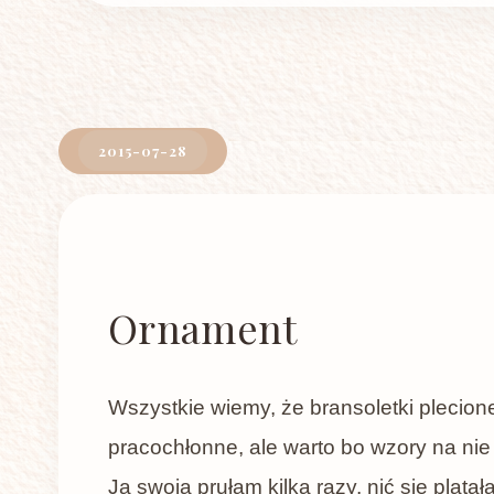
2015-07-28
Ornament
Wszystkie wiemy, że bransoletki plecion
pracochłonne, ale warto bo wzory na nie
Ja swoją prułam kilka razy, nić się pląta