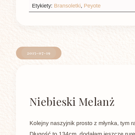
Etykiety:
Bransoletki
,
Peyote
2015-07-19
Niebieski Melanż
Kolejny naszyjnik prosto z młynka, tym r
Długość to 134cm, dodałam jeszcze rurec