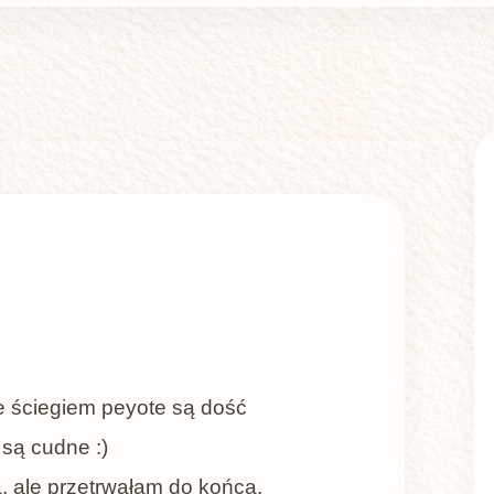
e ściegiem peyote są dość
 są cudne :)
ła, ale przetrwałam do końca.