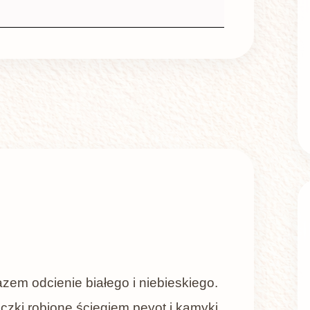
azem odcienie białego i niebieskiego.
zki robione ściegiem peyot i kamyki.