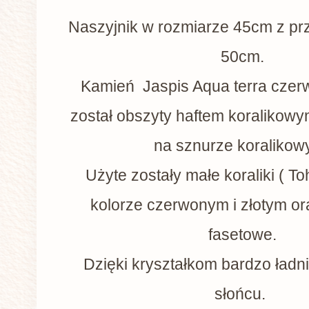
Naszyjnik w rozmiarze 45cm z pr
50cm.
Kamień Jaspis Aqua terra cze
został obszyty haftem koralikow
na sznurze koralikow
Użyte zostały małe koraliki ( To
kolorze czerwonym i złotym ora
fasetowe.
Dzięki kryształkom bardzo ładni
słońcu.