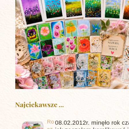
Najciekawsze ...
Ro
08.02.2012r. minęło rok c