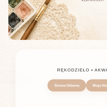
RĘKODZIEŁO • AKW
Strona Główna
Moja His