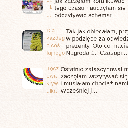
cz
jak zaczęłam koralikować 
tego czasu nauczyłam się 
ek
odczytywać schemat...
...
Dla
Tak jak obiecałam, pr
każdeg
w podzięce za odwiedz
prezenty. Oto co maci
o coś
Nagroda 1. Czasopi...
fajnego
Tęcz
Ostatnio zafascynował m
owa
zaczęłam wczytywać się,
i musiałam chociaż nami
kryw
Wcześniej j...
ulka