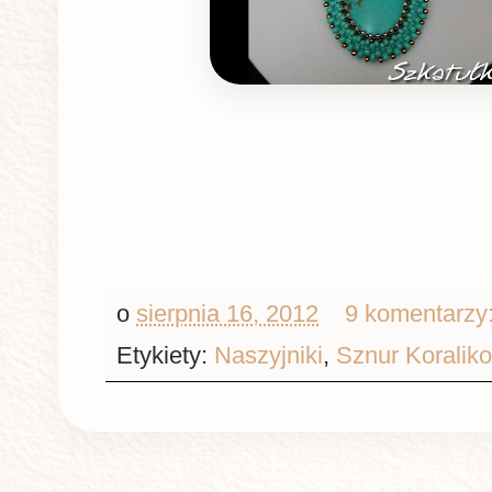
o
sierpnia 16, 2012
9 komentarzy
Etykiety:
Naszyjniki
,
Sznur Koralik