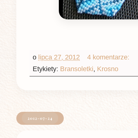
o
lipca 27, 2012
4 komentarze:
Etykiety:
Bransoletki
,
Krosno
2012-07-24